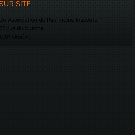
SUR SITE
Co Association du Patrimoine Insustriel
25 rue du Vuache
1201 Genève